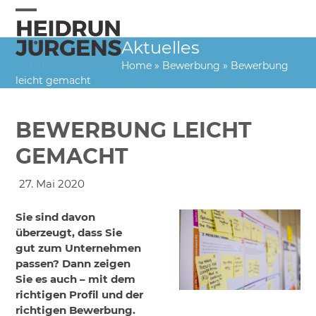
Skip
to
Open
Close
content
Aktuelles
mobile
mobile
Home
»
Bewerbung
»
Bewerbung
menu
menu
leicht gemacht
BEWERBUNG LEICHT
GEMACHT
27. Mai 2020
Sie sind davon
überzeugt, dass Sie
gut zum Unternehmen
passen? Dann zeigen
Sie es auch – mit dem
richtigen Profil und der
richtigen Bewerbung.