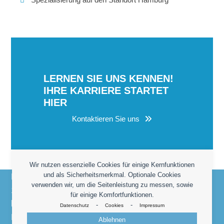
LERNEN SIE UNS KENNEN!
IHRE KARRIERE STARTET
HIER
Kontaktieren Sie uns
Wir nutzen essenzielle Cookies für einige Kernfunktionen
und als Sicherheitsmerkmal. Optionale Cookies
Heidrun Jürgens Personaldienstleistungen - Seit
verwenden wir, um die Seitenleistung zu messen, sowie
1998 Ihr kompetenter Partner für die Vermittlung
für einige Komfortfunktionen.
kaufmännischer Fach- und Führungskräfte am
-
-
Datenschutz
Cookies
Impressum
Hamburger Markt.
Ablehnen