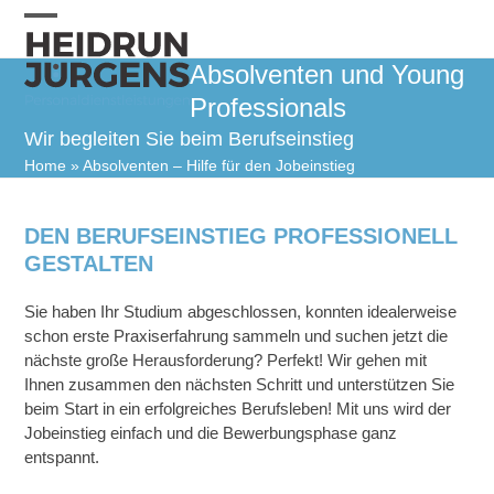
Skip
to
Open
Close
content
Absolventen und Young
mobile
mobile
Professionals
menu
menu
Wir begleiten Sie beim Berufseinstieg
Home
»
Absolventen – Hilfe für den Jobeinstieg
DEN BERUFSEINSTIEG PROFESSIONELL
GESTALTEN
Sie haben Ihr Studium abgeschlossen, konnten idealerweise
schon erste Praxiserfahrung sammeln und suchen jetzt die
nächste große Herausforderung? Perfekt! Wir gehen mit
Ihnen zusammen den nächsten Schritt und unterstützen Sie
beim Start in ein erfolgreiches Berufsleben! Mit uns wird der
Jobeinstieg einfach und die Bewerbungsphase ganz
entspannt.