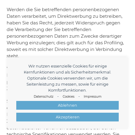
Werden die Sie betreffenden personenbezogenen
Daten verarbeitet, um Direktwerbung zu betreiben,
haben Sie das Recht, jederzeit Widerspruch gegen
die Verarbeitung der Sie betreffenden
personenbezogenen Daten zum Zwecke derartiger
Werbung einzulegen; dies gilt auch für das Profiling,
soweit es mit solcher Direktwerbung in Verbindung
steht.
Wir nutzen essenzielle Cookies für einige
Widersprechen Sie der Verarbeitung für Zwecke der
Kernfunktionen und als Sicherheitsmerkmal.
Direktwerbung, so werden die Sie betreffenden
Optionale Cookies verwenden wir, um die
personenbezogenen Daten nicht mehr für diese
Seitenleistung zu messen, sowie für einige
Zwecke verarbeitet.
Komfortfunktionen.
-
-
Datenschutz
Cookies
Impressum
Sie haben die Möglichkeit, im Zusammenhang mit
Ablehnen
der Nutzung von Diensten der
Informationsgesellschaft – ungeachtet der Richtlinie
Akzeptieren
2002/58/EG – Ihr Widerspruchsrecht mittels
automatisierter Verfahren auszuüben, bei denen
technische Spezifikationen verwendet werden. Sie