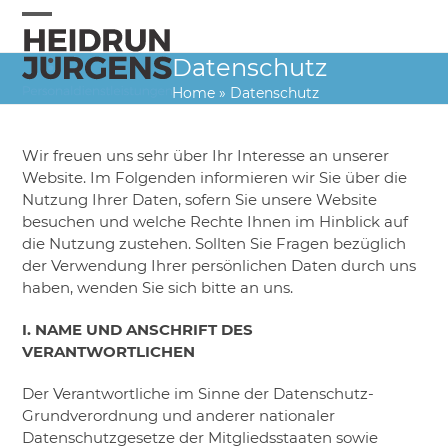
Skip
to
Open
Close
content
Datenschutz
mobile
mobile
Home
»
Datenschutz
menu
menu
Wir freuen uns sehr über Ihr Interesse an unserer
Website. Im Folgenden informieren wir Sie über die
Nutzung Ihrer Daten, sofern Sie unsere Website
besuchen und welche Rechte Ihnen im Hinblick auf
die Nutzung zustehen. Sollten Sie Fragen bezüglich
der Verwendung Ihrer persönlichen Daten durch uns
haben, wenden Sie sich bitte an uns.
I. NAME UND ANSCHRIFT DES
VERANTWORTLICHEN
Der Verantwortliche im Sinne der Datenschutz-
Grundverordnung und anderer nationaler
Datenschutzgesetze der Mitgliedsstaaten sowie