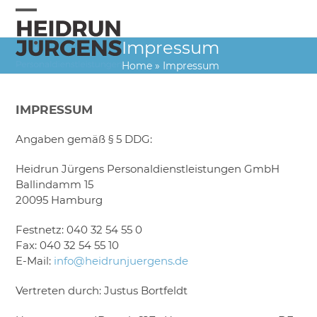
Skip
to
Open
Close
content
Impressum
mobile
mobile
Home
»
Impressum
menu
menu
IMPRESSUM
Angaben gemäß § 5 DDG:
Heidrun Jürgens Personaldienstleistungen GmbH
Ballindamm 15
20095 Hamburg
Festnetz: 040 32 54 55 0
Fax: 040 32 54 55 10
E-Mail:
info@heidrunjuergens.de
Vertreten durch: Justus Bortfeldt