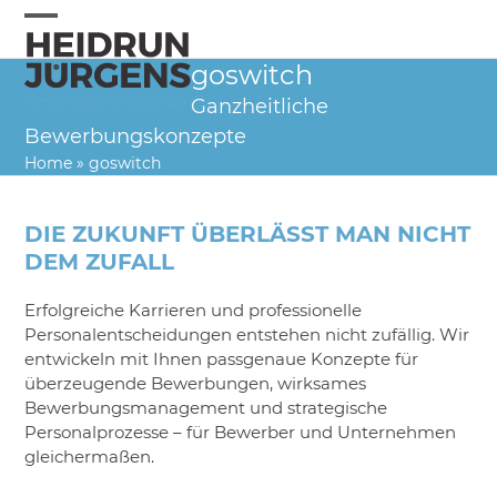
Skip
to
Open
Close
content
goswitch
mobile
mobile
Ganzheitliche
menu
menu
Bewerbungskonzepte
Home
»
goswitch
DIE ZUKUNFT ÜBERLÄSST MAN NICHT
DEM ZUFALL
Erfolgreiche Karrieren und professionelle
Personalentscheidungen entstehen nicht zufällig. Wir
entwickeln mit Ihnen passgenaue Konzepte für
überzeugende Bewerbungen, wirksames
Bewerbungsmanagement und strategische
Personalprozesse – für Bewerber und Unternehmen
gleichermaßen.