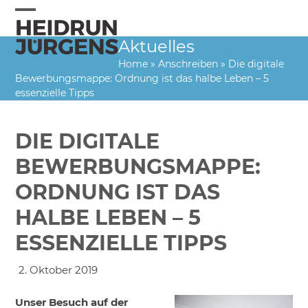
Skip
to
Open
Close
content
Aktuelles
mobile
mobile
Home
»
Anschreiben
»
Die digitale
menu
menu
Bewerbungsmappe: Ordnung ist das halbe Leben – 5
essenzielle Tipps
DIE DIGITALE
BEWERBUNGSMAPPE:
ORDNUNG IST DAS
HALBE LEBEN – 5
ESSENZIELLE TIPPS
2. Oktober 2019
Unser Besuch auf der