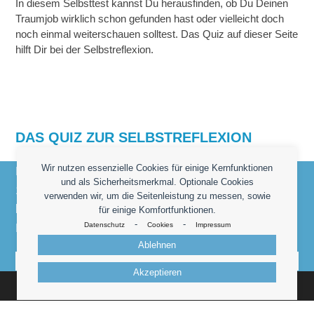
In diesem Selbsttest kannst Du herausfinden, ob Du Deinen
Traumjob wirklich schon gefunden hast oder vielleicht doch
noch einmal weiterschauen solltest. Das Quiz auf dieser Seite
hilft Dir bei der Selbstreflexion.
DAS QUIZ ZUR SELBSTREFLEXION
Wir nutzen essenzielle Cookies für einige Kernfunktionen
Heidrun Jürgens Personaldienstleistungen - Seit
und als Sicherheitsmerkmal. Optionale Cookies
1998 Ihr kompetenter Partner für die Vermittlung
verwenden wir, um die Seitenleistung zu messen, sowie
kaufmännischer Fach- und Führungskräfte am
für einige Komfortfunktionen.
-
-
Hamburger Markt.
Datenschutz
Cookies
Impressum
Ablehnen
Kontakt
Akzeptieren
© 2026 -
Heidrun Jürgens
Personaldienstleistungen
Impressum
Datenschutz
Kontakt
Cookies