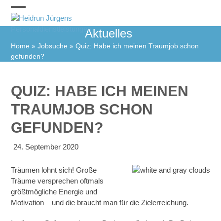
Skip
to
Open
Close
content
Aktuelles
mobile
mobile
Home
»
Jobsuche
»
Quiz: Habe ich meinen Traumjob schon
menu
menu
gefunden?
QUIZ: HABE ICH MEINEN
TRAUMJOB SCHON
GEFUNDEN?
24. September 2020
Träumen lohnt sich! Große
Träume versprechen oftmals
größtmögliche Energie und
Motivation – und die braucht man für die Zielerreichung.