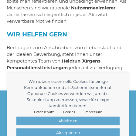
sollte man reflektieren und unbedingt erwähnen. Als
Menschen sind wir rationale
Nutzenmaximierer
,
daher lassen sich eigentlich in jeder Aktivität
verwertbare Motive finden.
WIR HELFEN GERN
Bei Fragen zum Anschreiben, zum Lebenslauf und
der idealen Bewerbung, steht Ihnen unser
kompetentes Team von
Heidrun Jürgens
Personaldienstleistungen
jederzeit zur Verfügung.
Kontaktieren Sie uns einfach
für ein unverbindliches
Vorgespräch
.
Wir nutzen essenzielle Cookies für einige
Kernfunktionen und als Sicherheitsmerkmal.
Heidrun Jürgens Personaldienstleistungen -
Optionale Cookies verwenden wir, um die
Seitenleistung zu messen, sowie für einige
Seit 1998 Ihr kompetenter Partner für die
Komfortfunktionen.
Vermittlung kaufmännischer Fach- und
-
-
Datenschutz
Cookies
Impressum
Führungskräfte am Hamburger Markt.
Ablehnen
Kontakt
Akzeptieren