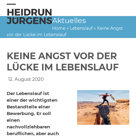
Skip
to
Open
Close
content
Aktuelles
mobile
mobile
Home
»
Lebenslauf
»
Keine Angst
menu
menu
vor der Lücke im Lebenslauf
KEINE ANGST VOR DER
LÜCKE IM LEBENSLAUF
12. August 2020
Der Lebenslauf ist
einer der wichtigsten
Bestandteile einer
Bewerbung. Er soll
einen
nachvollziehbaren
beruflichen, aber auch