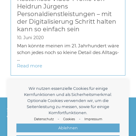
Heidrun Jürgens
Personaldienstleistungen – mit
der Digitalisierung Schritt halten
kann so einfach sein
10. Juni 2020
Man könnte meinen im 21. Jahrhundert wäre
schon jedes noch so kleine Detail des Alltags-
…
Read more
Load More
Wir nutzen essenzielle Cookies für einige
Kernfunktionen und als Sicherheitsmerkmal.
Optionale Cookies verwenden wir, um die
Heidrun Jürgens Personaldienstleistungen -
Seitenleistung zu messen, sowie für einige
Seit 1998 Ihr kompetenter Partner für die
Komfortfunktionen.
Vermittlung kaufmännischer Fach- und
-
-
Datenschutz
Cookies
Impressum
Führungskräfte am Hamburger Markt.
Ablehnen