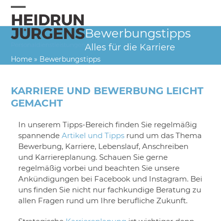
Skip
to
Open
Close
content
Bewerbungstipps
mobile
mobile
Alles für die Karriere
menu
menu
Home
»
Bewerbungstipps
KARRIERE UND BEWERBUNG LEICHT
GEMACHT
In unserem Tipps-Bereich finden Sie regelmäßig
spannende
Artikel und Tipps
rund um das Thema
Bewerbung, Karriere, Lebenslauf, Anschreiben
und Karriereplanung. Schauen Sie gerne
regelmäßig vorbei und beachten Sie unsere
Ankündigungen bei Facebook und Instagram. Bei
uns finden Sie nicht nur fachkundige Beratung zu
allen Fragen rund um Ihre berufliche Zukunft.