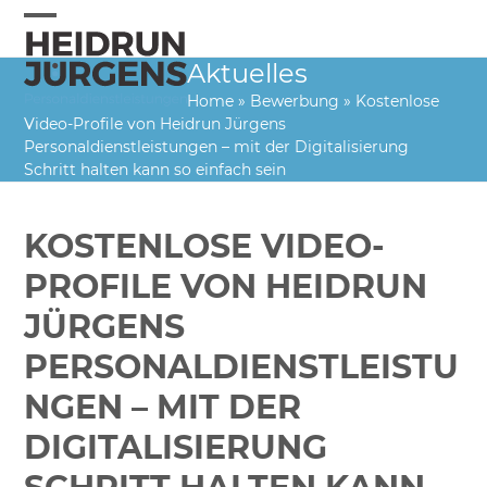
Skip
to
Open
Close
content
Aktuelles
mobile
mobile
Home
»
Bewerbung
»
Kostenlose
menu
menu
Video-Profile von Heidrun Jürgens
Personaldienstleistungen – mit der Digitalisierung
Schritt halten kann so einfach sein
KOSTENLOSE VIDEO-
PROFILE VON HEIDRUN
JÜRGENS
PERSONALDIENSTLEISTU
NGEN – MIT DER
DIGITALISIERUNG