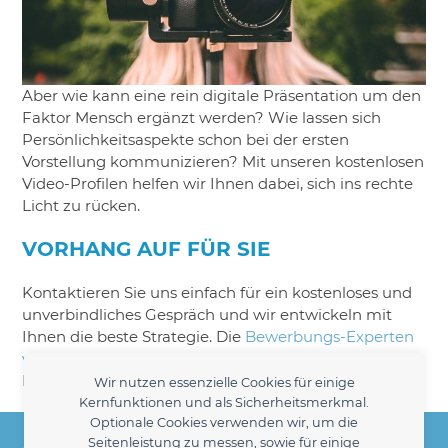
Aber wie kann eine rein digitale Präsentation um den
Faktor Mensch ergänzt werden? Wie lassen sich
Persönlichkeitsaspekte schon bei der ersten
Vorstellung kommunizieren? Mit unseren kostenlosen
Video-Profilen helfen wir Ihnen dabei, sich ins rechte
Licht zu rücken.
VORHANG AUF FÜR SIE
Kontaktieren Sie uns einfach für ein kostenloses und
unverbindliches Gespräch und wir entwickeln mit
Ihnen die beste Strategie. Die
Bewerbungs-Experten
von Heidrun Jürgens Personaldienstleistungen
helfen
Ihnen auf Ihrem Weg zum Traumjob.
Wir nutzen essenzielle Cookies für einige
Kernfunktionen und als Sicherheitsmerkmal.
Heidrun Jürgens Personaldienstleistungen -
Optionale Cookies verwenden wir, um die
Seitenleistung zu messen, sowie für einige