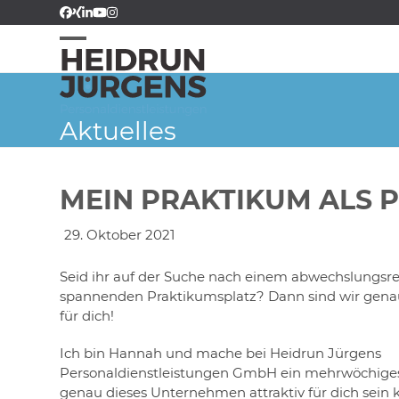
Skip
Facebook
Xing
LinkedIn
YouTube
Instagram
Kununu
to
content
Open
Close
mobile
mobile
menu
menu
Aktuelles
MEIN PRAKTIKUM ALS 
29. Oktober 2021
Seid ihr auf der Suche nach einem abwechslungsr
spannenden Praktikumsplatz? Dann sind wir genau 
für dich!
Ich bin Hannah und mache bei Heidrun Jürgens
Personaldienstleistungen GmbH ein mehrwöchige
genau dieses Unternehmen attraktiv für dich sein k