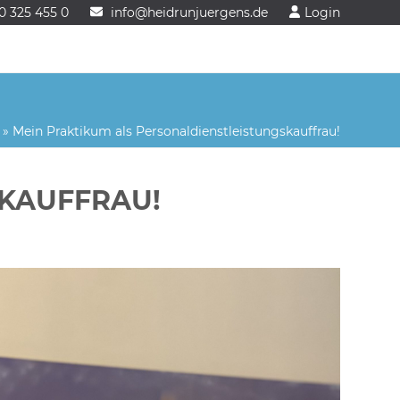
0 325 455 0
info@heidrunjuergens.de
Login
»
Mein Praktikum als Personaldienstleistungskauffrau!
SKAUFFRAU!