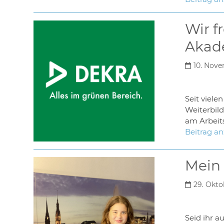
Wir f
Akad
10. Nove
Seit viele
Weiterbild
am Arbeits
Beitrag a
Mein 
29. Okto
Seid ihr 