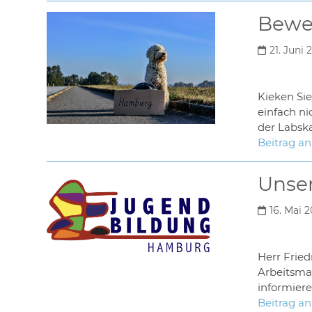
Bewer
21. Juni 
Kieken Sie
einfach ni
der Labsk
Beitrag a
Unser
16. Mai 
Herr Frie
Arbeitsmar
informier
Beitrag a