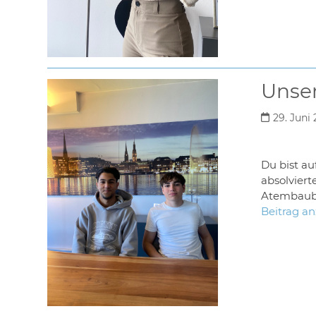
Unser
29. Juni
Du bist au
absolvier
Atembaube
Beitrag a