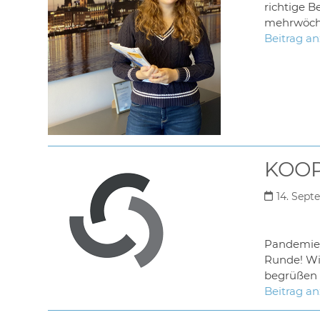
richtige B
mehrwöchi
Beitrag a
KOOP
14. Sept
Pandemie v
Runde! Wi
begrüßen z
Beitrag a