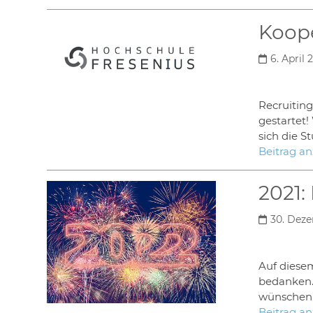
Koope
6. April 
Recruiting
gestartet!
sich die S
Beitrag a
2021:
30. Dez
Auf diesem
bedanken. 
wünschen
Beitrag a