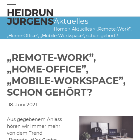
Skip
to
Open
Close
content
Aktuelles
mobile
mobile
Home
»
Aktuelles
»
„Remote-Work”,
menu
menu
„Home-Office”, „Mobile-Workspace”, schon gehört?
„REMOTE-WORK”,
„HOME-OFFICE”,
„MOBILE-WORKSPACE”,
SCHON GEHÖRT?
18. Juni 2021
Aus gegebenem Anlass
hören wir immer mehr
von dem Trend
„Remote- Work” oder