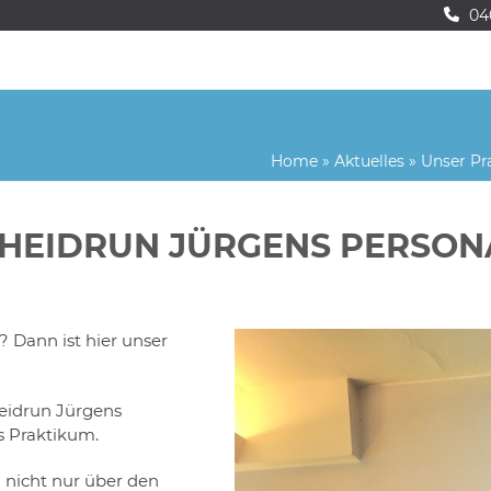
04
Home
»
Aktuelles
»
Unser Pr
 HEIDRUN JÜRGENS PERSON
 Dann ist hier unser
Heidrun Jürgens
s Praktikum.
nicht nur über den