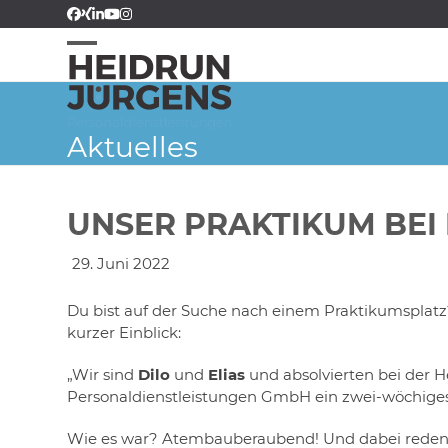
Skip
Facebook
Xing
LinkedIn
YouTube
Instagram
Kununu
to
content
Open
Close
mobile
mobile
menu
menu
Aktuelles
UNSER PRAKTIKUM BEI
29. Juni 2022
Du bist auf der Suche nach einem Praktikumsplatz?
kurzer Einblick:
„Wir sind
Dilo
und
Elias
und absolvierten bei der 
Personaldienstleistungen GmbH ein zwei-wöchige
Wie es war? Atembauberaubend! Und dabei reden 