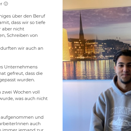
r 🙂
niges über den Beruf
it, dass wir so tiefe
 aber nicht
en, Schreiben von
durften wir auch an
des Unternehmens
hat gefreut, dass die
ngepasst wurden.
n zwei Wochen voll
 wurde, was auch nicht
ln aufgenommen und
arbeiterInnen auch
uns immer jemand zur