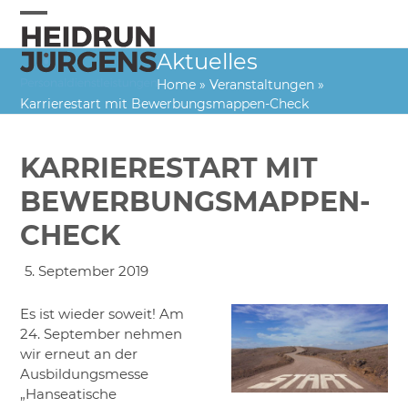
Skip
to
Open
Close
content
Aktuelles
mobile
mobile
Home
»
Veranstaltungen
»
menu
menu
Karrierestart mit Bewerbungsmappen-Check
KARRIERESTART MIT
BEWERBUNGSMAPPEN-
CHECK
5. September 2019
Es ist wieder soweit! Am
24. September nehmen
wir erneut an der
Ausbildungsmesse
„Hanseatische