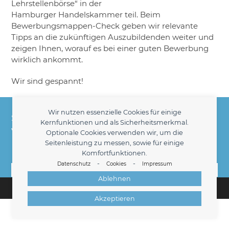
Lehrstellenbörse“ in der
Hamburger Handelskammer teil. Beim
Bewerbungsmappen-Check geben wir relevante
Tipps an die zukünftigen Auszubildenden weiter und
zeigen Ihnen, worauf es bei einer guten Bewerbung
wirklich ankommt.
Wir sind gespannt!
Heidrun Jürgens Personaldienstleistungen -
Wir nutzen essenzielle Cookies für einige
Seit 1998 Ihr kompetenter Partner für die
Kernfunktionen und als Sicherheitsmerkmal.
Vermittlung kaufmännischer Fach- und
Optionale Cookies verwenden wir, um die
Seitenleistung zu messen, sowie für einige
Führungskräfte am Hamburger Markt.
Komfortfunktionen.
-
-
Datenschutz
Cookies
Impressum
Kontakt
Ablehnen
© 2026 -
Heidrun Jürgens
Personaldienstleistungen
Impressum
Datenschutz
Kontakt
Cookies
Akzeptieren