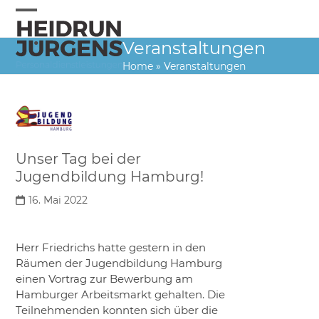
Skip
to
Open
Close
content
Veranstaltungen
mobile
mobile
Home
»
Veranstaltungen
menu
menu
Unser Tag bei der
Jugendbildung Hamburg!
16. Mai 2022
Herr Friedrichs hatte gestern in den
Räumen der Jugendbildung Hamburg
einen Vortrag zur Bewerbung am
Hamburger Arbeitsmarkt gehalten. Die
Teilnehmenden konnten sich über die