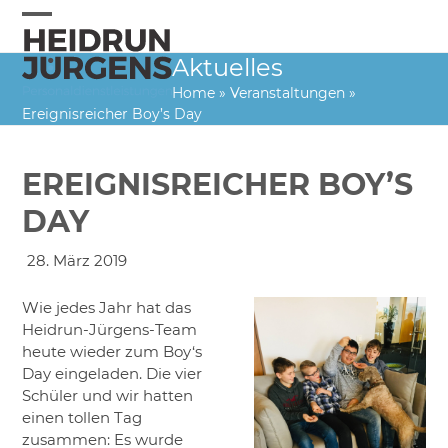
Skip
to
Open
Close
content
Aktuelles
mobile
mobile
Home
»
Veranstaltungen
»
menu
menu
Ereignisreicher Boy’s Day
EREIGNISREICHER BOY’S
DAY
28. März 2019
Wie jedes Jahr hat das
Heidrun-Jürgens-Team
heute wieder zum Boy‘s
Day eingeladen. Die vier
Schüler und wir hatten
einen tollen Tag
zusammen: Es wurde