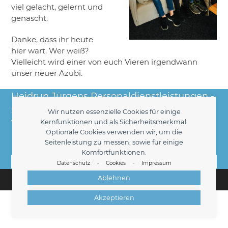
viel gelacht, gelernt und
genascht.
Danke, dass ihr heute
hier wart. Wer weiß?
Vielleicht wird einer von euch Vieren irgendwann
unser neuer Azubi.
Heidrun Jürgens Personaldienstleistungen -
Seit 1998 Ihr kompetenter Partner für die
Wir nutzen essenzielle Cookies für einige
Vermittlung kaufmännischer Fach- und
Kernfunktionen und als Sicherheitsmerkmal.
Optionale Cookies verwenden wir, um die
Führungskräfte am Hamburger Markt.
Seitenleistung zu messen, sowie für einige
Komfortfunktionen.
Kontakt
-
-
Datenschutz
Cookies
Impressum
© 2026 -
Heidrun Jürgens
Personaldienstleistungen
Ablehnen
Impressum
Datenschutz
Kontakt
Cookies
Akzeptieren