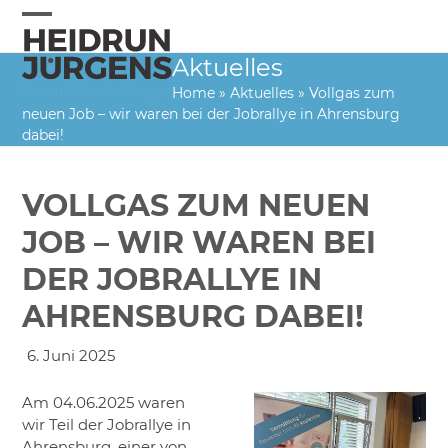
Skip
to
Open
Close
content
Aktuelles
mobile
mobile
Home
»
Aktuelles
»
Vollgas zum
menu
menu
neuen Job – wir waren bei der Jobrallye in Ahrensburg
dabei!
VOLLGAS ZUM NEUEN
JOB – WIR WAREN BEI
DER JOBRALLYE IN
AHRENSBURG DABEI!
6. Juni 2025
Am 04.06.2025 waren
wir Teil der Jobrallye in
Ahrensburg, einer von