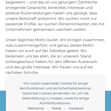
begeistern – und das ist uns gelungen! Zahlreiche
anregende Gespräche, konkretes Interesse und
positive Rückmeldungen haben uns gezeigt, dass
unsere Botschaft ankommt: Wir suchen nicht nur
passende Profile, wir suchen Persönlichkeiten, die mit
Unternehmen gemeinsam wachsen wollen.
Unser tägliches Motto lautet:
Wir bringen zusammen,
was zusammengehört
, und genau dieses Motto
haben wir auch auf der Jobrallye gelebt. Wir
bedanken uns bei allen, die an unserem Stand
vorbeigeschaut haben, für den offenen Austausch
und das große Interesse. Wir freuen uns auf die
nächsten Schritte.
Was ist mit Ihnen… bereit für den nächsten Schritt? 😊
Wir nutzen essenzielle Cookies für einige
Kernfunktionen und als Sicherheitsmerkmal.
Heidrun Jürgens Personaldienstleistungen -
Optionale Cookies verwenden wir, um die
Seitenleistung zu messen, sowie für einige
Seit 1998 Ihr kompetenter Partner für die
Komfortfunktionen.
Vermittlung kaufmännischer Fach- und
-
-
Datenschutz
Cookies
Impressum