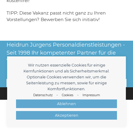
kostenfrei!
TIPP: Diese Vakanz passt nicht ganz zu Ihren
Vorstellungen? Bewerben Sie sich initiativ!
Heidrun Jürgens Personaldienstleistungen -
Seit 1998 Ihr kompetenter Partner für die
Vermittlung kaufmännischer Fach- und
Wir nutzen essenzielle Cookies für einige
Führungskräfte am Hamburger Markt.
Kernfunktionen und als Sicherheitsmerkmal.
Optionale Cookies verwenden wir, um die
Kontakt
Seitenleistung zu messen, sowie für einige
Komfortfunktionen.
© 2026 -
Heidrun Jürgens
Personaldienstleistungen
-
-
Datenschutz
Cookies
Impressum
Impressum
Datenschutz
Kontakt
Cookies
Ablehnen
Akzeptieren