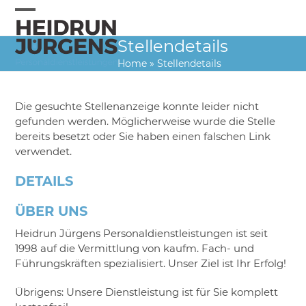
Skip
to
Open
Close
content
Stellendetails
mobile
mobile
Home
»
Stellendetails
menu
menu
Die gesuchte Stellenanzeige konnte leider nicht
gefunden werden. Möglicherweise wurde die Stelle
bereits besetzt oder Sie haben einen falschen Link
verwendet.
DETAILS
ÜBER UNS
Heidrun Jürgens Personaldienstleistungen ist seit
1998 auf die Vermittlung von kaufm. Fach- und
Führungskräften spezialisiert. Unser Ziel ist Ihr Erfolg!
Übrigens: Unsere Dienstleistung ist für Sie komplett