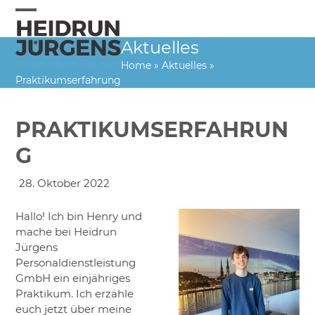
Skip
to
Open
Close
content
Aktuelles
mobile
mobile
Home
»
Aktuelles
»
menu
menu
Praktikumserfahrung
PRAKTIKUMSERFAHRUN
G
28. Oktober 2022
Hallo! Ich bin Henry und
mache bei Heidrun
Jürgens
Personaldienstleistung
GmbH ein einjähriges
Praktikum. Ich erzähle
euch jetzt über meine