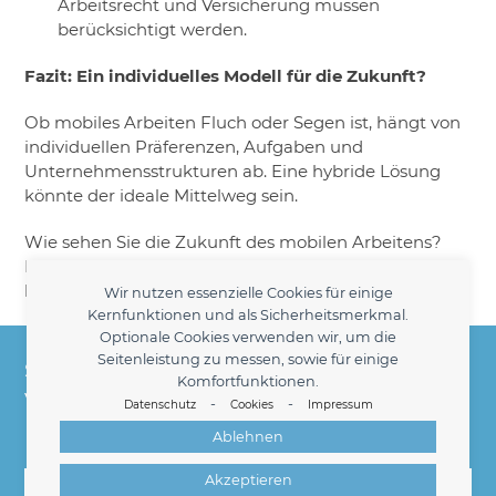
Arbeitsrecht und Versicherung müssen
berücksichtigt werden.
Fazit: Ein individuelles Modell für die Zukunft?
Ob mobiles Arbeiten Fluch oder Segen ist, hängt von
individuellen Präferenzen, Aufgaben und
Unternehmensstrukturen ab. Eine hybride Lösung
könnte der ideale Mittelweg sein.
Wie sehen Sie die Zukunft des mobilen Arbeitens?
Bevorzugen Sie Homeoffice oder eine Mischung aus
beidem?
Wir nutzen essenzielle Cookies für einige
Kernfunktionen und als Sicherheitsmerkmal.
Heidrun Jürgens Personaldienstleistungen -
Optionale Cookies verwenden wir, um die
Seitenleistung zu messen, sowie für einige
Seit 1998 Ihr kompetenter Partner für die
Komfortfunktionen.
Vermittlung kaufmännischer Fach- und
-
-
Datenschutz
Cookies
Impressum
Führungskräfte am Hamburger Markt.
Ablehnen
Kontakt
Akzeptieren