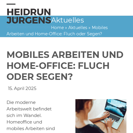
Skip
to
Open
Close
content
Aktuelles
mobile
mobile
Home
»
Aktuelles
»
Mobiles
menu
menu
Arbeiten und Home-Office: Fluch oder Segen?
MOBILES ARBEITEN UND
HOME-OFFICE: FLUCH
ODER SEGEN?
15. April 2025
Die moderne
Arbeitswelt befindet
sich im Wandel.
Homeoffice und
mobiles Arbeiten sind